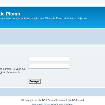
de Plomb
sentielles concernant l'association des Mines de Plomb et l'univers du jeu de
tre compte. Si vous ne
agit de l’adresse de
Développé par
phpBB
® Forum Software © phpBB Limited
Traduction française officielle
©
Qiaeru