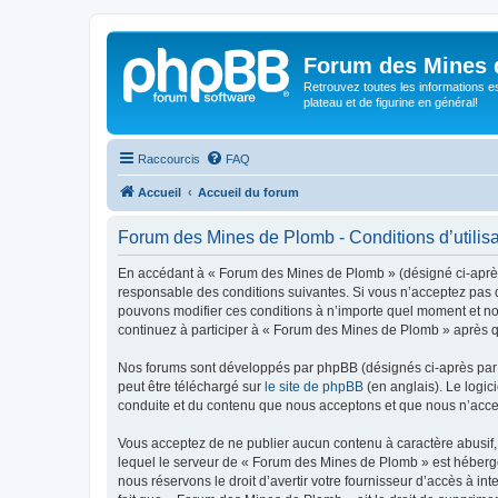
Forum des Mines 
Retrouvez toutes les informations es
plateau et de figurine en général!
Raccourcis
FAQ
Accueil
Accueil du forum
Forum des Mines de Plomb - Conditions d’utilisa
En accédant à « Forum des Mines de Plomb » (désigné ci-après 
responsable des conditions suivantes. Si vous n’acceptez pas d
pouvons modifier ces conditions à n’importe quel moment et no
continuez à participer à « Forum des Mines de Plomb » après qu
Nos forums sont développés par phpBB (désignés ci-après par «
peut être téléchargé sur
le site de phpBB
(en anglais). Le logic
conduite et du contenu que nous acceptons et que nous n’acce
Vous acceptez de ne publier aucun contenu à caractère abusif, 
lequel le serveur de « Forum des Mines de Plomb » est hébergé 
nous réservons le droit d’avertir votre fournisseur d’accès à int