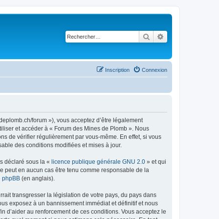
Rechercher
Recherche avancé
Inscription
Connexion
sdeplomb.ch/forum »), vous acceptez d’être légalement
utiliser et accéder à « Forum des Mines de Plomb ». Nous
s de vérifier régulièrement par vous-même. En effet, si vous
able des conditions modifiées et mises à jour.
ns déclaré sous la «
licence publique générale GNU 2.0
» et qui
ed ne peut en aucun cas être tenu comme responsable de la
de phpBB
(en anglais).
ait transgresser la législation de votre pays, du pays dans
ous exposez à un bannissement immédiat et définitif et nous
 afin d’aider au renforcement de ces conditions. Vous acceptez le