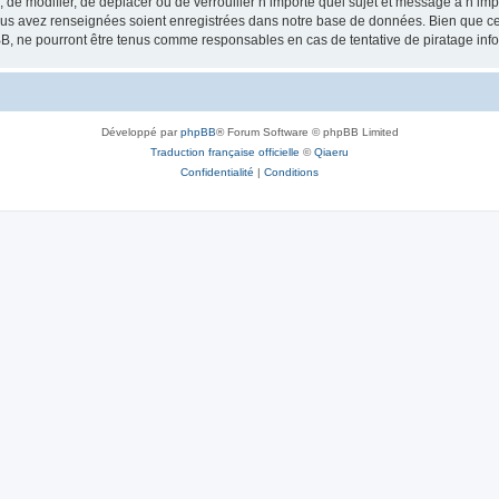
, de modifier, de déplacer ou de verrouiller n’importe quel sujet et message à n’i
vous avez renseignées soient enregistrées dans notre base de données. Bien que ces
B, ne pourront être tenus comme responsables en cas de tentative de piratage inf
Développé par
phpBB
® Forum Software © phpBB Limited
Traduction française officielle
©
Qiaeru
Confidentialité
|
Conditions