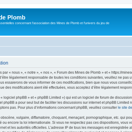
de Plomb
sentielles concernant l'association des Mines de Plomb et l'univers du jeu de
tion
par « nous », « notre », « nos », « Forum des Mines de Plomb » et « https://mine
’être légalement responsable de toutes les conditions suivantes, veuillez ne pas 
us essaierons de vous informer de ces modifications, bien que nous vous conseillon
e des modifications aient été effectuées, vous acceptez d’être légalement respons
 logiciel phpBB » et « phpBB Limited ») qui est un logiciel de forum de discussio
iel phpBB a pour seul but de faciliter les discussions sur internet et phpBB Limit
ptons pas. Pour plus d’informations concernant phpBB, veuillez consulter
le site 
obscène, vulgaire, diffamatoire, choquant, menaçant, pornographique, etc. qui pourr
ou encore la loi internationale. Si vous ne respectez pas ces dispositions, vous v
ernet et les autorités officielles. L’adresse IP de tous les messages est enregistrée