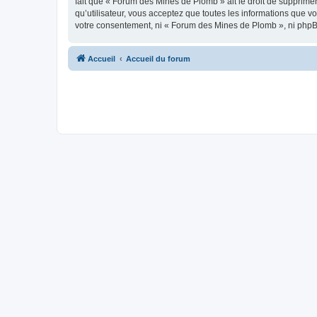
fait que « Forum des Mines de Plomb » ait le droit de supprimer
qu’utilisateur, vous acceptez que toutes les informations que 
votre consentement, ni « Forum des Mines de Plomb », ni phpB
Accueil
Accueil du forum