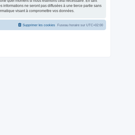
mporte quel moment si nous estimons cela nécessaire. En tant
 informations ne seront pas diffusées à une tierce partie sans
ormatique visant à compromettre vos données.
Supprimer les cookies
Fuseau horaire sur
UTC+02:00