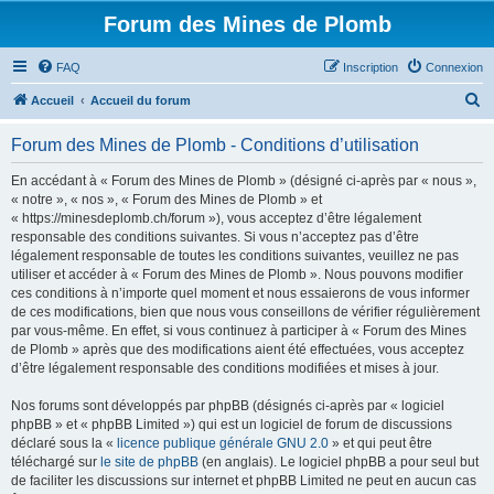
Forum des Mines de Plomb
FAQ
Inscription
Connexion
R
Accueil
Accueil du forum
e
Forum des Mines de Plomb - Conditions d’utilisation
c
h
En accédant à « Forum des Mines de Plomb » (désigné ci-après par « nous »,
« notre », « nos », « Forum des Mines de Plomb » et
e
« https://minesdeplomb.ch/forum »), vous acceptez d’être légalement
r
responsable des conditions suivantes. Si vous n’acceptez pas d’être
légalement responsable de toutes les conditions suivantes, veuillez ne pas
c
utiliser et accéder à « Forum des Mines de Plomb ». Nous pouvons modifier
h
ces conditions à n’importe quel moment et nous essaierons de vous informer
de ces modifications, bien que nous vous conseillons de vérifier régulièrement
e
par vous-même. En effet, si vous continuez à participer à « Forum des Mines
r
de Plomb » après que des modifications aient été effectuées, vous acceptez
d’être légalement responsable des conditions modifiées et mises à jour.
Nos forums sont développés par phpBB (désignés ci-après par « logiciel
phpBB » et « phpBB Limited ») qui est un logiciel de forum de discussions
déclaré sous la «
licence publique générale GNU 2.0
» et qui peut être
téléchargé sur
le site de phpBB
(en anglais). Le logiciel phpBB a pour seul but
de faciliter les discussions sur internet et phpBB Limited ne peut en aucun cas