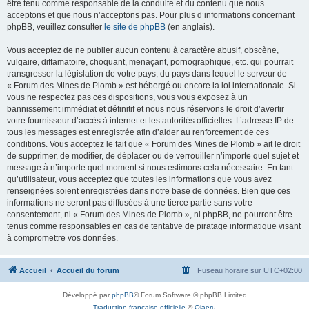
être tenu comme responsable de la conduite et du contenu que nous
acceptons et que nous n’acceptons pas. Pour plus d’informations concernant
phpBB, veuillez consulter
le site de phpBB
(en anglais).
Vous acceptez de ne publier aucun contenu à caractère abusif, obscène,
vulgaire, diffamatoire, choquant, menaçant, pornographique, etc. qui pourrait
transgresser la législation de votre pays, du pays dans lequel le serveur de
« Forum des Mines de Plomb » est hébergé ou encore la loi internationale. Si
vous ne respectez pas ces dispositions, vous vous exposez à un
bannissement immédiat et définitif et nous nous réservons le droit d’avertir
votre fournisseur d’accès à internet et les autorités officielles. L’adresse IP de
tous les messages est enregistrée afin d’aider au renforcement de ces
conditions. Vous acceptez le fait que « Forum des Mines de Plomb » ait le droit
de supprimer, de modifier, de déplacer ou de verrouiller n’importe quel sujet et
message à n’importe quel moment si nous estimons cela nécessaire. En tant
qu’utilisateur, vous acceptez que toutes les informations que vous avez
renseignées soient enregistrées dans notre base de données. Bien que ces
informations ne seront pas diffusées à une tierce partie sans votre
consentement, ni « Forum des Mines de Plomb », ni phpBB, ne pourront être
tenus comme responsables en cas de tentative de piratage informatique visant
à compromettre vos données.
Accueil
Accueil du forum
Fuseau horaire sur
UTC+02:00
Développé par
phpBB
® Forum Software © phpBB Limited
Traduction française officielle
©
Qiaeru