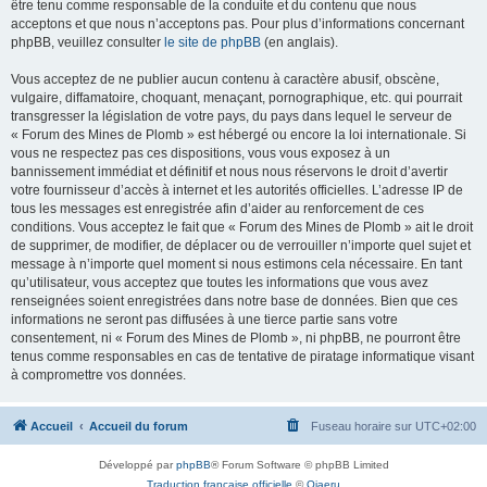
être tenu comme responsable de la conduite et du contenu que nous
acceptons et que nous n’acceptons pas. Pour plus d’informations concernant
phpBB, veuillez consulter
le site de phpBB
(en anglais).
Vous acceptez de ne publier aucun contenu à caractère abusif, obscène,
vulgaire, diffamatoire, choquant, menaçant, pornographique, etc. qui pourrait
transgresser la législation de votre pays, du pays dans lequel le serveur de
« Forum des Mines de Plomb » est hébergé ou encore la loi internationale. Si
vous ne respectez pas ces dispositions, vous vous exposez à un
bannissement immédiat et définitif et nous nous réservons le droit d’avertir
votre fournisseur d’accès à internet et les autorités officielles. L’adresse IP de
tous les messages est enregistrée afin d’aider au renforcement de ces
conditions. Vous acceptez le fait que « Forum des Mines de Plomb » ait le droit
de supprimer, de modifier, de déplacer ou de verrouiller n’importe quel sujet et
message à n’importe quel moment si nous estimons cela nécessaire. En tant
qu’utilisateur, vous acceptez que toutes les informations que vous avez
renseignées soient enregistrées dans notre base de données. Bien que ces
informations ne seront pas diffusées à une tierce partie sans votre
consentement, ni « Forum des Mines de Plomb », ni phpBB, ne pourront être
tenus comme responsables en cas de tentative de piratage informatique visant
à compromettre vos données.
Accueil
Accueil du forum
Fuseau horaire sur
UTC+02:00
Développé par
phpBB
® Forum Software © phpBB Limited
Traduction française officielle
©
Qiaeru