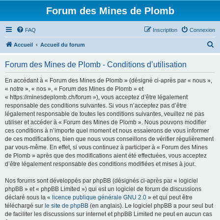
Forum des Mines de Plomb
FAQ
Inscription
Connexion
R
Accueil
Accueil du forum
e
Forum des Mines de Plomb - Conditions d’utilisation
c
h
En accédant à « Forum des Mines de Plomb » (désigné ci-après par « nous »,
« notre », « nos », « Forum des Mines de Plomb » et
e
« https://minesdeplomb.ch/forum »), vous acceptez d’être légalement
r
responsable des conditions suivantes. Si vous n’acceptez pas d’être
légalement responsable de toutes les conditions suivantes, veuillez ne pas
c
utiliser et accéder à « Forum des Mines de Plomb ». Nous pouvons modifier
h
ces conditions à n’importe quel moment et nous essaierons de vous informer
de ces modifications, bien que nous vous conseillons de vérifier régulièrement
e
par vous-même. En effet, si vous continuez à participer à « Forum des Mines
r
de Plomb » après que des modifications aient été effectuées, vous acceptez
d’être légalement responsable des conditions modifiées et mises à jour.
Nos forums sont développés par phpBB (désignés ci-après par « logiciel
phpBB » et « phpBB Limited ») qui est un logiciel de forum de discussions
déclaré sous la «
licence publique générale GNU 2.0
» et qui peut être
téléchargé sur
le site de phpBB
(en anglais). Le logiciel phpBB a pour seul but
de faciliter les discussions sur internet et phpBB Limited ne peut en aucun cas