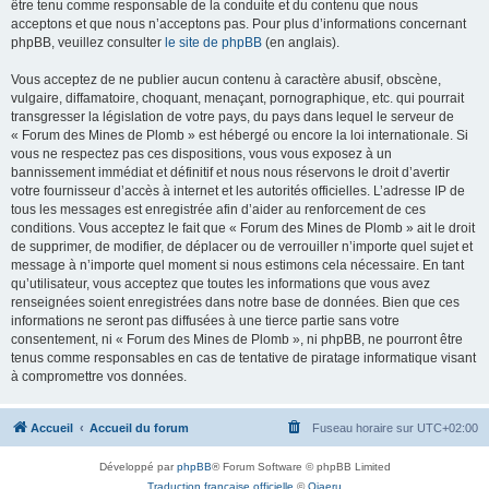
être tenu comme responsable de la conduite et du contenu que nous
acceptons et que nous n’acceptons pas. Pour plus d’informations concernant
phpBB, veuillez consulter
le site de phpBB
(en anglais).
Vous acceptez de ne publier aucun contenu à caractère abusif, obscène,
vulgaire, diffamatoire, choquant, menaçant, pornographique, etc. qui pourrait
transgresser la législation de votre pays, du pays dans lequel le serveur de
« Forum des Mines de Plomb » est hébergé ou encore la loi internationale. Si
vous ne respectez pas ces dispositions, vous vous exposez à un
bannissement immédiat et définitif et nous nous réservons le droit d’avertir
votre fournisseur d’accès à internet et les autorités officielles. L’adresse IP de
tous les messages est enregistrée afin d’aider au renforcement de ces
conditions. Vous acceptez le fait que « Forum des Mines de Plomb » ait le droit
de supprimer, de modifier, de déplacer ou de verrouiller n’importe quel sujet et
message à n’importe quel moment si nous estimons cela nécessaire. En tant
qu’utilisateur, vous acceptez que toutes les informations que vous avez
renseignées soient enregistrées dans notre base de données. Bien que ces
informations ne seront pas diffusées à une tierce partie sans votre
consentement, ni « Forum des Mines de Plomb », ni phpBB, ne pourront être
tenus comme responsables en cas de tentative de piratage informatique visant
à compromettre vos données.
Accueil
Accueil du forum
Fuseau horaire sur
UTC+02:00
Développé par
phpBB
® Forum Software © phpBB Limited
Traduction française officielle
©
Qiaeru