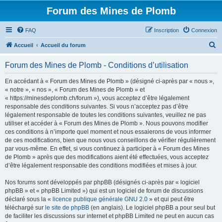
Forum des Mines de Plomb
FAQ
Inscription
Connexion
R
Accueil
Accueil du forum
e
Forum des Mines de Plomb - Conditions d’utilisation
c
h
En accédant à « Forum des Mines de Plomb » (désigné ci-après par « nous »,
« notre », « nos », « Forum des Mines de Plomb » et
e
« https://minesdeplomb.ch/forum »), vous acceptez d’être légalement
r
responsable des conditions suivantes. Si vous n’acceptez pas d’être
légalement responsable de toutes les conditions suivantes, veuillez ne pas
c
utiliser et accéder à « Forum des Mines de Plomb ». Nous pouvons modifier
h
ces conditions à n’importe quel moment et nous essaierons de vous informer
de ces modifications, bien que nous vous conseillons de vérifier régulièrement
e
par vous-même. En effet, si vous continuez à participer à « Forum des Mines
r
de Plomb » après que des modifications aient été effectuées, vous acceptez
d’être légalement responsable des conditions modifiées et mises à jour.
Nos forums sont développés par phpBB (désignés ci-après par « logiciel
phpBB » et « phpBB Limited ») qui est un logiciel de forum de discussions
déclaré sous la «
licence publique générale GNU 2.0
» et qui peut être
téléchargé sur
le site de phpBB
(en anglais). Le logiciel phpBB a pour seul but
de faciliter les discussions sur internet et phpBB Limited ne peut en aucun cas