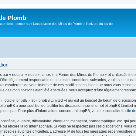
de Plomb
sentielles concernant l'association des Mines de Plomb et l'univers du jeu de
tion
par « nous », « notre », « nos », « Forum des Mines de Plomb » et « https://mine
’être légalement responsable de toutes les conditions suivantes, veuillez ne pas 
us essaierons de vous informer de ces modifications, bien que nous vous conseillon
e des modifications aient été effectuées, vous acceptez d’être légalement respons
 logiciel phpBB » et « phpBB Limited ») qui est un logiciel de forum de discussio
iel phpBB a pour seul but de faciliter les discussions sur internet et phpBB Limit
ptons pas. Pour plus d’informations concernant phpBB, veuillez consulter
le site 
obscène, vulgaire, diffamatoire, choquant, menaçant, pornographique, etc. qui pourr
ou encore la loi internationale. Si vous ne respectez pas ces dispositions, vous v
ernet et les autorités officielles. L’adresse IP de tous les messages est enregistrée