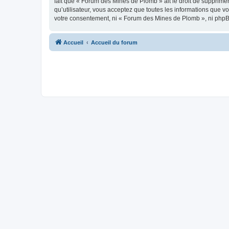
fait que « Forum des Mines de Plomb » ait le droit de supprimer
qu’utilisateur, vous acceptez que toutes les informations que 
votre consentement, ni « Forum des Mines de Plomb », ni phpB
Accueil
Accueil du forum