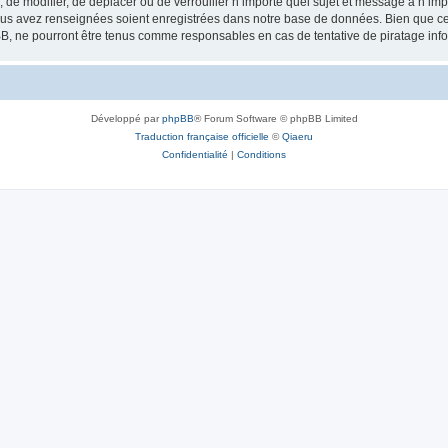
, de modifier, de déplacer ou de verrouiller n’importe quel sujet et message à n’i
vous avez renseignées soient enregistrées dans notre base de données. Bien que ces
B, ne pourront être tenus comme responsables en cas de tentative de piratage inf
Développé par
phpBB
® Forum Software © phpBB Limited
Traduction française officielle
©
Qiaeru
Confidentialité
|
Conditions