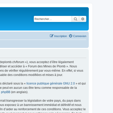
Rechercher
Recherche avancé
Inscription
Connexion
sdeplomb.ch/forum »), vous acceptez d’être légalement
utiliser et accéder à « Forum des Mines de Plomb ». Nous
s de vérifier régulièrement par vous-même. En effet, si vous
able des conditions modifiées et mises à jour.
ns déclaré sous la «
licence publique générale GNU 2.0
» et qui
ed ne peut en aucun cas être tenu comme responsable de la
de phpBB
(en anglais).
ait transgresser la législation de votre pays, du pays dans
ous exposez à un bannissement immédiat et définitif et nous
 afin d’aider au renforcement de ces conditions. Vous acceptez le