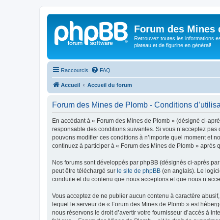
Forum des Mines 
Retrouvez toutes les informations es
plateau et de figurine en général!
Raccourcis
FAQ
Accueil
Accueil du forum
Forum des Mines de Plomb - Conditions d’utilisa
En accédant à « Forum des Mines de Plomb » (désigné ci-après 
responsable des conditions suivantes. Si vous n’acceptez pas d
pouvons modifier ces conditions à n’importe quel moment et no
continuez à participer à « Forum des Mines de Plomb » après qu
Nos forums sont développés par phpBB (désignés ci-après par «
peut être téléchargé sur
le site de phpBB
(en anglais). Le logic
conduite et du contenu que nous acceptons et que nous n’acce
Vous acceptez de ne publier aucun contenu à caractère abusif, 
lequel le serveur de « Forum des Mines de Plomb » est hébergé 
nous réservons le droit d’avertir votre fournisseur d’accès à int