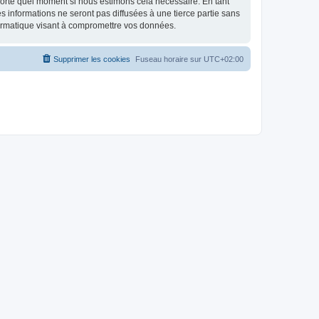
mporte quel moment si nous estimons cela nécessaire. En tant
 informations ne seront pas diffusées à une tierce partie sans
ormatique visant à compromettre vos données.
Supprimer les cookies
Fuseau horaire sur
UTC+02:00