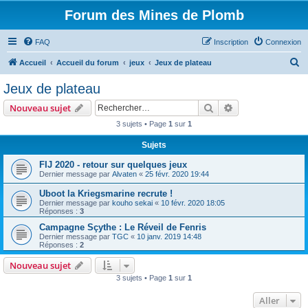
Forum des Mines de Plomb
FAQ
Inscription
Connexion
R
Accueil
Accueil du forum
jeux
Jeux de plateau
e
Jeux de plateau
c
Rechercher
Recherche avanc
Nouveau sujet
h
3 sujets • Page
1
sur
1
e
Sujets
r
c
FIJ 2020 - retour sur quelques jeux
Dernier message par
Alvaten
«
25 févr. 2020 19:44
h
Uboot la Kriegsmarine recrute !
e
Dernier message par
kouho sekai
«
10 févr. 2020 18:05
r
Réponses :
3
Campagne Sçythe : Le Réveil de Fenris
Dernier message par
TGC
«
10 janv. 2019 14:48
Réponses :
2
Nouveau sujet
3 sujets • Page
1
sur
1
Aller