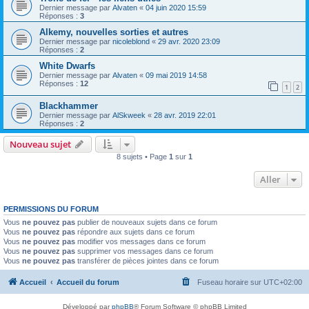
Dernier message par
Alvaten
«
04 juin 2020 15:59
Réponses :
3
Alkemy, nouvelles sorties et autres
Dernier message par
nicoleblond
«
29 avr. 2020 23:09
Réponses :
2
White Dwarfs
Dernier message par
Alvaten
«
09 mai 2019 14:58
Réponses :
12
1
2
Blackhammer
Dernier message par
AlSkweek
«
28 avr. 2019 22:01
Réponses :
2
Nouveau sujet
8 sujets • Page
1
sur
1
Aller
PERMISSIONS DU FORUM
Vous
ne pouvez pas
publier de nouveaux sujets dans ce forum
Vous
ne pouvez pas
répondre aux sujets dans ce forum
Vous
ne pouvez pas
modifier vos messages dans ce forum
Vous
ne pouvez pas
supprimer vos messages dans ce forum
Vous
ne pouvez pas
transférer de pièces jointes dans ce forum
Accueil
Accueil du forum
Fuseau horaire sur
UTC+02:00
Développé par
phpBB
® Forum Software © phpBB Limited