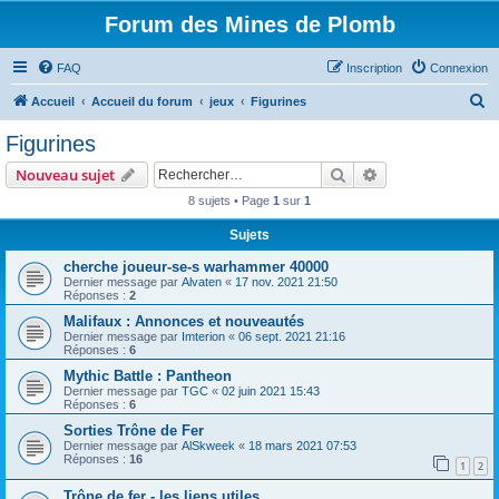
Forum des Mines de Plomb
FAQ
Inscription
Connexion
R
Accueil
Accueil du forum
jeux
Figurines
e
Figurines
c
Rechercher
Recherche avanc
Nouveau sujet
h
8 sujets • Page
1
sur
1
e
Sujets
r
c
cherche joueur-se-s warhammer 40000
Dernier message par
Alvaten
«
17 nov. 2021 21:50
h
Réponses :
2
e
Malifaux : Annonces et nouveautés
Dernier message par
Imterion
«
06 sept. 2021 21:16
r
Réponses :
6
Mythic Battle : Pantheon
Dernier message par
TGC
«
02 juin 2021 15:43
Réponses :
6
Sorties Trône de Fer
Dernier message par
AlSkweek
«
18 mars 2021 07:53
Réponses :
16
1
2
Trône de fer - les liens utiles