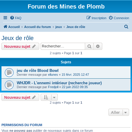
Forum des Mines de Plomb
FAQ
Inscription
Connexion
R
Accueil
Accueil du forum
jeux
Jeux de rôle
e
Jeux de rôle
c
Rechercher
Recherche avanc
Nouveau sujet
h
2 sujets • Page
1
sur
1
e
Sujets
r
c
jeu de rôle Blood Bowl
Dernier message par
ellunes
«
15 févr. 2025 12:47
h
WHJDR - L'ennemi intérieur (recherche joueur)
e
Dernier message par
Fredjoll
«
22 juin 2022 09:35
r
Nouveau sujet
2 sujets • Page
1
sur
1
Aller
PERMISSIONS DU FORUM
Vous
ne pouvez pas
publier de nouveaux sujets dans ce forum