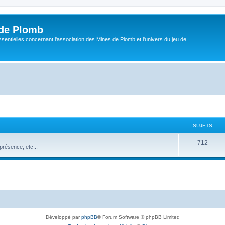
de Plomb
sentielles concernant l'association des Mines de Plomb et l'univers du jeu de
SUJETS
S
712
résence, etc...
u
j
e
t
s
Développé par
phpBB
® Forum Software © phpBB Limited