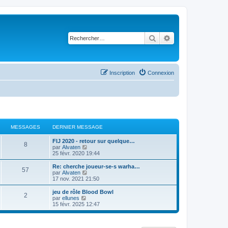
Rechercher
Recherche avancé
Inscription
Connexion
MESSAGES
DERNIER MESSAGE
D
FIJ 2020 - retour sur quelque…
M
8
e
C
par
Alvaten
r
o
25 févr. 2020 19:44
e
n
n
i
s
D
Re: cherche joueur-se-s warha…
M
57
s
e
u
e
C
par
Alvaten
r
l
r
o
17 nov. 2021 21:50
e
s
m
t
n
n
e
e
i
s
D
jeu de rôle Blood Bowl
M
2
s
s
r
a
e
u
e
C
par
ellunes
s
l
r
l
r
o
15 févr. 2025 12:47
e
a
e
s
m
t
g
n
n
g
d
e
e
i
s
e
e
s
s
r
a
e
u
e
r
s
l
r
l