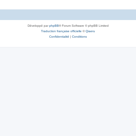
e
s
t
s
Développé par
phpBB
® Forum Software © phpBB Limited
Traduction française officielle
©
Qiaeru
Confidentialité
|
Conditions