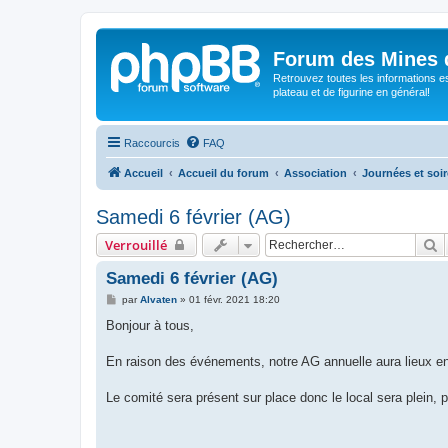
Forum des Mines 
Retrouvez toutes les informations es
plateau et de figurine en général!
Raccourcis
FAQ
Accueil
Accueil du forum
Association
Journées et soi
Samedi 6 février (AG)
R
Verrouillé
Samedi 6 février (AG)
M
par
Alvaten
»
01 févr. 2021 18:20
e
s
Bonjour à tous,
s
a
g
En raison des événements, notre AG annuelle aura lieux en
e
Le comité sera présent sur place donc le local sera plein,