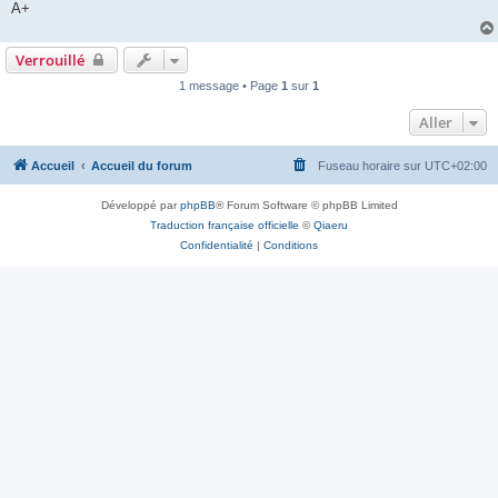
A+
Verrouillé
1 message • Page
1
sur
1
Aller
Accueil
Accueil du forum
Fuseau horaire sur
UTC+02:00
Développé par
phpBB
® Forum Software © phpBB Limited
Traduction française officielle
©
Qiaeru
Confidentialité
|
Conditions