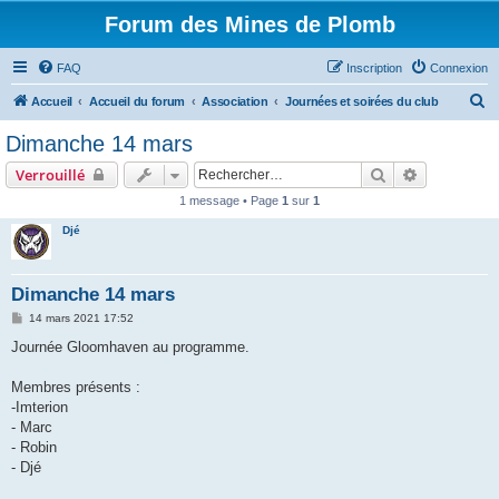
Forum des Mines de Plomb
FAQ
Inscription
Connexion
R
Accueil
Accueil du forum
Association
Journées et soirées du club
e
Dimanche 14 mars
c
Rechercher
Recherche 
Verrouillé
h
1 message • Page
1
sur
1
e
Djé
r
c
h
Dimanche 14 mars
e
M
14 mars 2021 17:52
e
r
s
Journée Gloomhaven au programme.
s
a
g
Membres présents :
e
-Imterion
- Marc
- Robin
- Djé