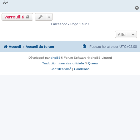
A+
Verrouillé
1 message • Page
1
sur
1
Aller
Accueil
Accueil du forum
Fuseau horaire sur
UTC+02:00
Développé par
phpBB
® Forum Software © phpBB Limited
Traduction française officielle
©
Qiaeru
Confidentialité
|
Conditions