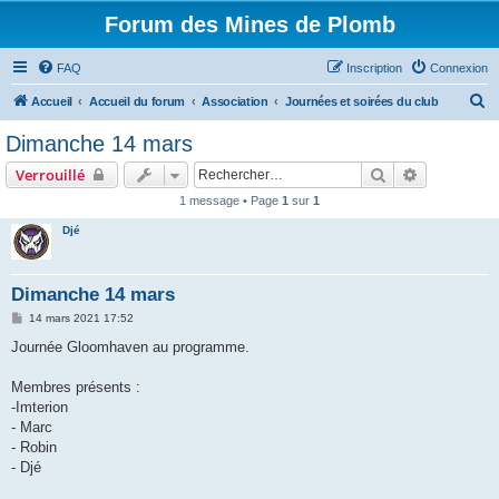
Forum des Mines de Plomb
FAQ
Inscription
Connexion
R
Accueil
Accueil du forum
Association
Journées et soirées du club
e
Dimanche 14 mars
c
Rechercher
Recherche 
Verrouillé
h
1 message • Page
1
sur
1
e
Djé
r
c
h
Dimanche 14 mars
e
M
14 mars 2021 17:52
e
r
s
Journée Gloomhaven au programme.
s
a
g
Membres présents :
e
-Imterion
- Marc
- Robin
- Djé