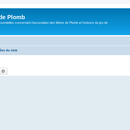
de Plomb
sentielles concernant l'association des Mines de Plomb et l'univers du jeu de
rées du club
echercher
Recherche avancée