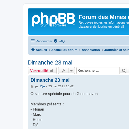
Forum des Mines 
Retrouvez toutes les informations es
plateau et de figurine en général!
Raccourcis
FAQ
Accueil
Accueil du forum
Association
Journées et soi
Dimanche 23 mai
R
Verrouillé
Dimanche 23 mai
M
par
Djé
»
23 mai 2021 15:42
e
s
Ouverture spéciale pour du Gloomhaven.
s
a
g
Membres présents :
e
- Florian
- Marc
- Robin
- Djé