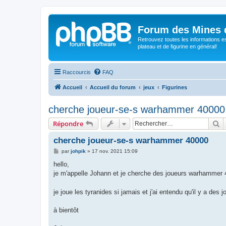
Forum des Mines 
Retrouvez toutes les informations es
plateau et de figurine en général!
Raccourcis
FAQ
Accueil
Accueil du forum
jeux
Figurines
cherche joueur-se-s warhammer 40000
R
Répondre
cherche joueur-se-s warhammer 40000
M
par
johpik
»
17 nov. 2021 15:09
e
s
hello,
s
je m'appelle Johann et je cherche des joueurs warhammer 4
a
g
e
je joue les tyranides si jamais et j'ai entendu qu'il y a de
à bientôt