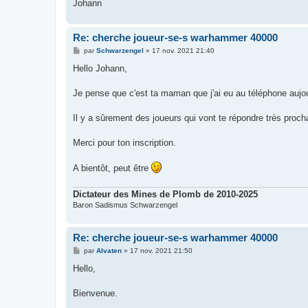
Johann
Re: cherche joueur-se-s warhammer 40000
M
par
Schwarzengel
»
17 nov. 2021 21:40
e
s
Hello Johann,
s
a
g
Je pense que c'est ta maman que j'ai eu au téléphone aujou
e
Il y a sûrement des joueurs qui vont te répondre très proch
Merci pour ton inscription.
A bientôt, peut être
Dictateur des Mines de Plomb de 2010-2025
Baron Sadismus Schwarzengel
Re: cherche joueur-se-s warhammer 40000
M
par
Alvaten
»
17 nov. 2021 21:50
e
s
Hello,
s
a
g
Bienvenue.
e