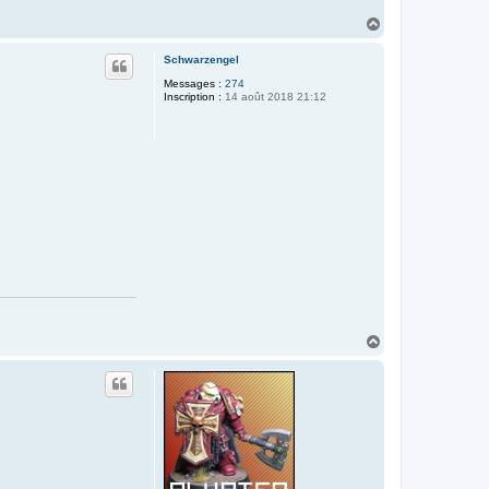
H
a
u
Schwarzengel
t
Messages :
274
Inscription :
14 août 2018 21:12
H
a
u
t