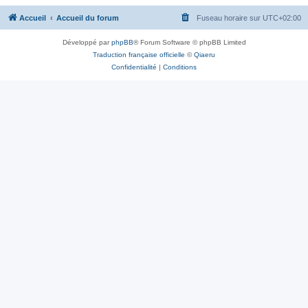
Accueil
Accueil du forum
Fuseau horaire sur
UTC+02:00
Développé par
phpBB
® Forum Software © phpBB Limited
Traduction française officielle
©
Qiaeru
Confidentialité
|
Conditions