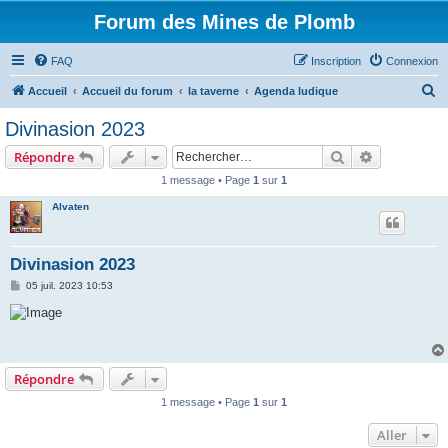
Forum des Mines de Plomb
FAQ
Inscription
Connexion
R
Accueil
Accueil du forum
la taverne
Agenda ludique
e
Divinasion 2023
c
Rechercher
Recherche 
Répondre
h
1 message • Page
1
sur
1
e
Alvaten
r
c
h
Divinasion 2023
e
M
05 juil. 2023 10:53
e
r
s
s
a
g
e
Répondre
1 message • Page
1
sur
1
Aller