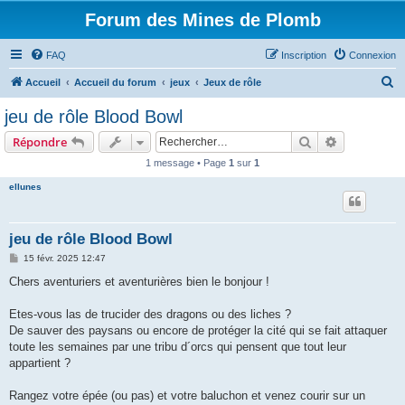
Forum des Mines de Plomb
FAQ
Inscription
Connexion
R
Accueil
Accueil du forum
jeux
Jeux de rôle
e
jeu de rôle Blood Bowl
c
Rechercher
Recherche 
Répondre
h
1 message • Page
1
sur
1
e
ellunes
r
c
h
jeu de rôle Blood Bowl
e
M
15 févr. 2025 12:47
e
r
s
Chers aventuriers et aventurières bien le bonjour !
s
a
g
Etes-vous las de trucider des dragons ou des liches ?
e
De sauver des paysans ou encore de protéger la cité qui se fait attaquer
toute les semaines par une tribu d´orcs qui pensent que tout leur
appartient ?
Rangez votre épée (ou pas) et votre baluchon et venez courir sur un