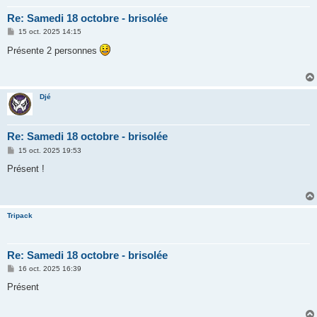
Re: Samedi 18 octobre - brisolée
M
15 oct. 2025 14:15
e
s
Présente 2 personnes
s
a
g
e
Djé
Re: Samedi 18 octobre - brisolée
M
15 oct. 2025 19:53
e
s
Présent !
s
a
g
e
Tripack
Re: Samedi 18 octobre - brisolée
M
16 oct. 2025 16:39
e
s
Présent
s
a
g