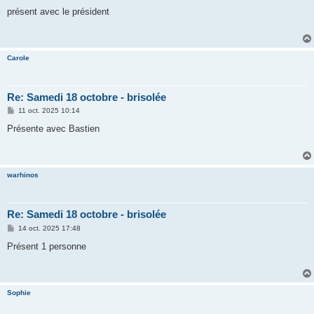
e
s
présent avec le président
s
a
g
e
Carole
Re: Samedi 18 octobre - brisolée
M
11 oct. 2025 10:14
e
s
Présente avec Bastien
s
a
g
e
warhinos
Re: Samedi 18 octobre - brisolée
M
14 oct. 2025 17:48
e
s
Présent 1 personne
s
a
g
e
Sophie