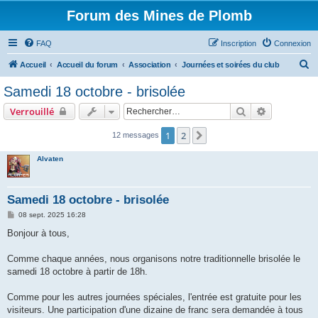
Forum des Mines de Plomb
FAQ
Inscription
Connexion
R
Accueil
Accueil du forum
Association
Journées et soirées du club
e
Samedi 18 octobre - brisolée
c
Rechercher
Recherche 
Verrouillé
h
e
1
2
Suivant
12 messages
r
Alvaten
c
h
Samedi 18 octobre - brisolée
e
M
08 sept. 2025 16:28
r
e
s
Bonjour à tous,
s
a
g
Comme chaque années, nous organisons notre traditionnelle brisolée le
e
samedi 18 octobre à partir de 18h.
Comme pour les autres journées spéciales, l'entrée est gratuite pour les
visiteurs. Une participation d'une dizaine de franc sera demandée à tous