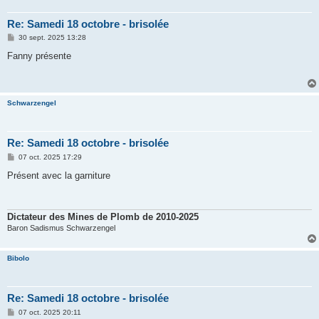
Re: Samedi 18 octobre - brisolée
M
30 sept. 2025 13:28
e
s
Fanny présente
s
a
g
e
Schwarzengel
Re: Samedi 18 octobre - brisolée
M
07 oct. 2025 17:29
e
s
Présent avec la garniture
s
a
g
e
Dictateur des Mines de Plomb de 2010-2025
Baron Sadismus Schwarzengel
Bibolo
Re: Samedi 18 octobre - brisolée
M
07 oct. 2025 20:11