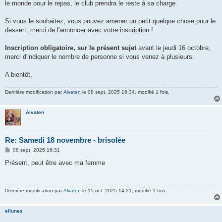
le monde pour le repas, le club prendra le reste à sa charge.
Si vous le souhaitez, vous pouvez amener un petit quelque chose pour le
dessert, merci de l'annoncer avec votre inscription !
Inscription obligatoire, sur le présent sujet
avant le jeudi 16 octobre,
merci d'indiquer le nombre de personne si vous venez à plusieurs.
A bientôt,
Dernière modification par
Alvaten
le 08 sept. 2025 16:34, modifié 1 fois.
Alvaten
Re: Samedi 18 novembre - brisolée
M
08 sept. 2025 16:31
e
s
Présent, peut être avec ma femme
s
a
g
e
Dernière modification par
Alvaten
le 15 oct. 2025 14:21, modifié 1 fois.
ellunes