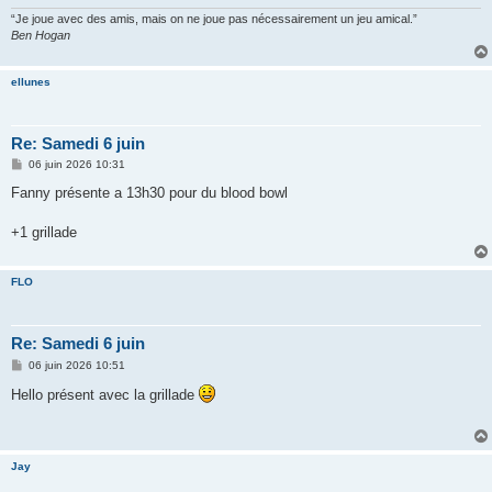
e
“Je joue avec des amis, mais on ne joue pas nécessairement un jeu amical.”
Ben Hogan
ellunes
Re: Samedi 6 juin
M
06 juin 2026 10:31
e
s
Fanny présente a 13h30 pour du blood bowl
s
a
g
+1 grillade
e
FLO
Re: Samedi 6 juin
M
06 juin 2026 10:51
e
s
Hello présent avec la grillade
s
a
g
e
Jay