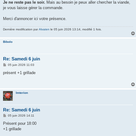
Je ne reste pas le soir.
Mais au besoin je peux aller chercher la viande,
je vous laisse gérer la commande.
Merci d'annoncer ici votre présence.
Dernière modification par
Alvaten
le 05 juin 2026 13:14, modifié 1 fois.
Bibolo
Re: Samedi 6 juin
M
05 juin 2026 11:03
e
s
présent +1 grillade
s
a
g
e
Imterion
Re: Samedi 6 juin
M
05 juin 2026 14:11
e
s
Présent pour 18:00
s
+1 grillade
a
g