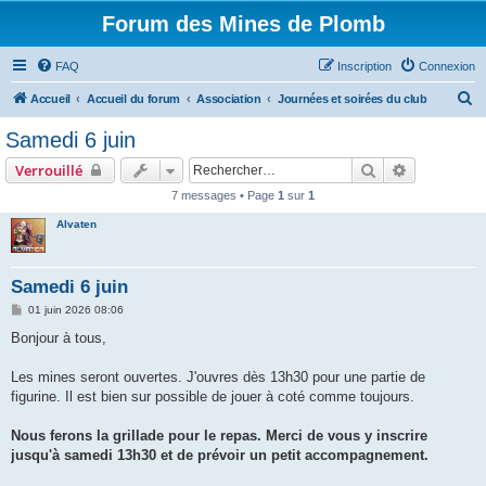
Forum des Mines de Plomb
FAQ
Inscription
Connexion
R
Accueil
Accueil du forum
Association
Journées et soirées du club
e
Samedi 6 juin
c
Rechercher
Recherche 
Verrouillé
h
7 messages • Page
1
sur
1
e
Alvaten
r
c
h
Samedi 6 juin
e
M
01 juin 2026 08:06
e
r
s
Bonjour à tous,
s
a
g
Les mines seront ouvertes. J'ouvres dès 13h30 pour une partie de
e
figurine. Il est bien sur possible de jouer à coté comme toujours.
Nous ferons la grillade pour le repas. Merci de vous y inscrire
jusqu'à samedi 13h30 et de prévoir un petit accompagnement.