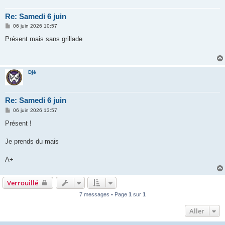
Re: Samedi 6 juin
M
06 juin 2026 10:57
e
s
Présent mais sans grillade
s
a
g
e
Djé
Re: Samedi 6 juin
M
06 juin 2026 13:57
e
s
Présent !
s
a
g
Je prends du mais
e
A+
Verrouillé
7 messages • Page
1
sur
1
Aller