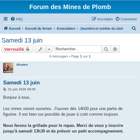
Forum des Mines de Plomb
FAQ
Inscription
Connexion
R
Accueil
Accueil du forum
Association
Journées et soirées du club
e
Samedi 13 juin
c
Rechercher
Recherche 
Verrouillé
h
6 messages • Page
1
sur
1
e
Alvaten
r
c
h
Samedi 13 juin
e
M
01 juin 2026 08:05
e
r
s
Bonjour à tous,
s
a
g
Les mines seront ouvertes. J'ouvres dès 14h00 pour une partie de
e
figurine. Il est bien sur possible de jouer à coté comme toujours.
Nous ferons la grillade pour le repas. Merci de vous y inscrire
jusqu'à samedi 13h30 et de prévoir un petit accompagnement.