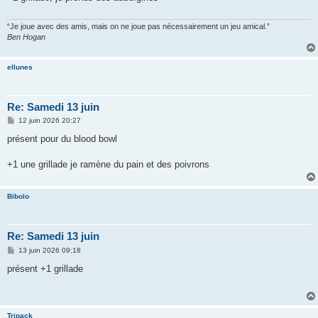
g
e
“Je joue avec des amis, mais on ne joue pas nécessairement un jeu amical.”
Ben Hogan
ellunes
Re: Samedi 13 juin
M
12 juin 2026 20:27
e
s
présent pour du blood bowl
s
a
g
+1 une grillade je ramène du pain et des poivrons
e
Bibolo
Re: Samedi 13 juin
M
13 juin 2026 09:18
e
s
présent +1 grillade
s
a
g
e
Tripack