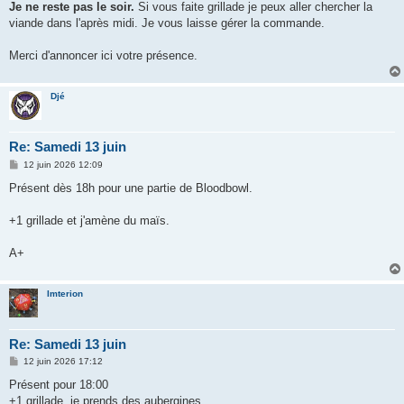
Je ne reste pas le soir.
Si vous faite grillade je peux aller chercher la
viande dans l'après midi. Je vous laisse gérer la commande.
Merci d'annoncer ici votre présence.
Djé
Re: Samedi 13 juin
M
12 juin 2026 12:09
e
s
Présent dès 18h pour une partie de Bloodbowl.
s
a
g
+1 grillade et j'amène du maïs.
e
A+
Imterion
Re: Samedi 13 juin
M
12 juin 2026 17:12
e
s
Présent pour 18:00
s
+1 grillade, je prends des aubergines
a