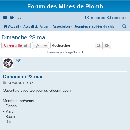
Forum des Mines de Plomb
FAQ
Inscription
Connexion
R
Accueil
Accueil du forum
Association
Journées et soirées du club
e
Dimanche 23 mai
c
Rechercher
Recherche 
Verrouillé
h
1 message • Page
1
sur
1
e
Djé
r
c
h
Dimanche 23 mai
e
M
23 mai 2021 15:42
e
r
s
Ouverture spéciale pour du Gloomhaven.
s
a
g
Membres présents :
e
- Florian
- Marc
- Robin
- Djé