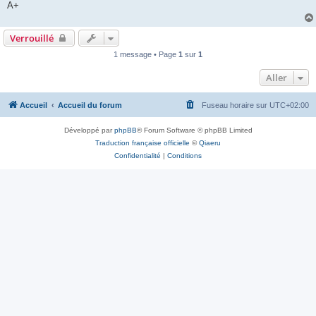
A+
Verrouillé
1 message • Page
1
sur
1
Aller
Accueil
Accueil du forum
Fuseau horaire sur
UTC+02:00
Développé par
phpBB
® Forum Software © phpBB Limited
Traduction française officielle
©
Qiaeru
Confidentialité
|
Conditions