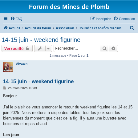
Forum des Mines de Plomb
FAQ
Inscription
Connexion
R
Accueil
Accueil du forum
Association
Journées et soirées du club
e
14-15 juin - weekend figurine
c
Rechercher
Recherche 
Verrouillé
h
1 message • Page
1
sur
1
e
Alvaten
r
c
h
14-15 juin - weekend figurine
e
M
25 mars 2025 10:39
e
r
s
Bonjour,
s
a
g
J'ai le plaisir de vous annoncer le retour du weekend figurine les 14 et 15
e
juin 2025. Nous mettons à dispo des tables, tout les jeux sont les
bienvenues du moment que c'est de la fig. Il y aura une buvette avec
boissons et repas chaud.
Les jeux