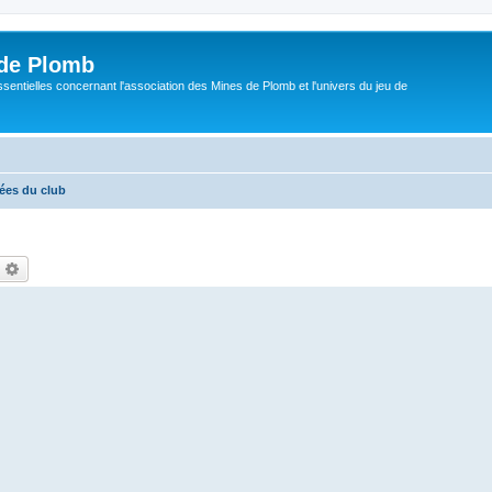
de Plomb
sentielles concernant l'association des Mines de Plomb et l'univers du jeu de
rées du club
echercher
Recherche avancée