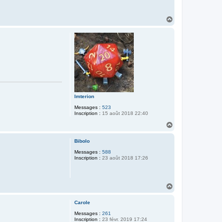
H
a
u
t
Imterion
Messages :
523
Inscription :
15 août 2018 22:40
H
a
u
Bibolo
t
Messages :
588
Inscription :
23 août 2018 17:26
H
a
u
Carole
t
Messages :
261
Inscription :
23 févr. 2019 17:24