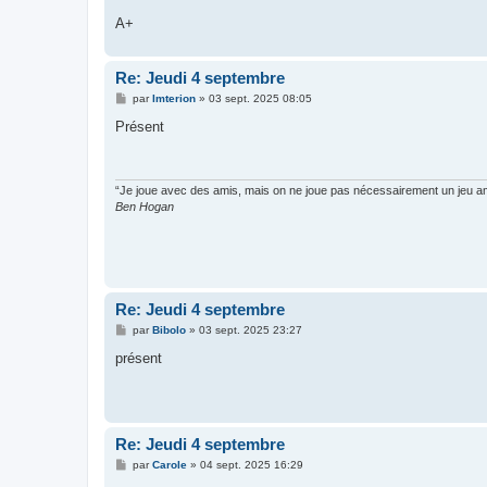
A+
Re: Jeudi 4 septembre
M
par
Imterion
»
03 sept. 2025 08:05
e
s
Présent
s
a
g
e
“Je joue avec des amis, mais on ne joue pas nécessairement un jeu am
Ben Hogan
Re: Jeudi 4 septembre
M
par
Bibolo
»
03 sept. 2025 23:27
e
s
présent
s
a
g
e
Re: Jeudi 4 septembre
M
par
Carole
»
04 sept. 2025 16:29
e