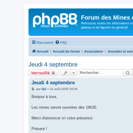
Forum des Mines 
Retrouvez toutes les informations es
plateau et de figurine en général!
Raccourcis
FAQ
Accueil
Accueil du forum
Association
Journées et soi
Jeudi 4 septembre
R
Verrouillé
Jeudi 4 septembre
M
par
Djé
»
31 août 2025 19:20
e
s
Bonjour à tous,
s
a
g
Les mines seront ouvertes dès 19h30.
e
Merci d'annoncer ici votre présence.
Présent !