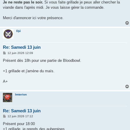
Je ne reste pas le soir.
Si vous faite grillade je peux aller chercher la
viande dans l'après midi. Je vous laisse gérer la commande.
Merci d'annoncer ici votre présence.
Djé
Re: Samedi 13 juin
M
12 juin 2026 12:09
e
s
Présent dès 18h pour une partie de Bloodbowl.
s
a
g
+1 grillade et j'amène du maïs.
e
A+
Imterion
Re: Samedi 13 juin
M
12 juin 2026 17:12
e
s
Présent pour 18:00
s
+1 grillade, je prends des aubergines
a