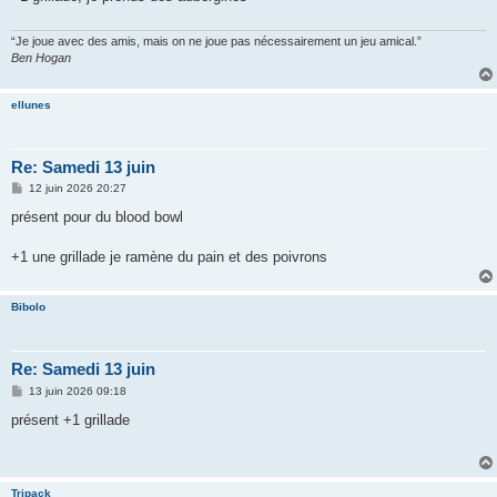
g
e
“Je joue avec des amis, mais on ne joue pas nécessairement un jeu amical.”
Ben Hogan
ellunes
Re: Samedi 13 juin
M
12 juin 2026 20:27
e
s
présent pour du blood bowl
s
a
g
+1 une grillade je ramène du pain et des poivrons
e
Bibolo
Re: Samedi 13 juin
M
13 juin 2026 09:18
e
s
présent +1 grillade
s
a
g
e
Tripack