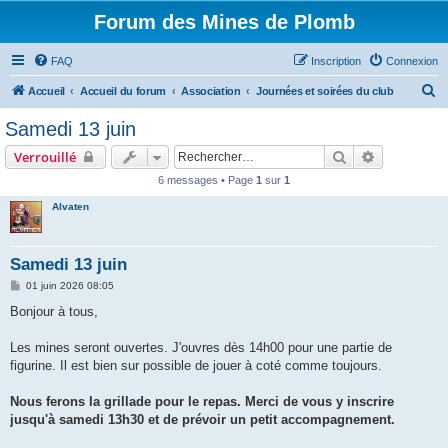
Forum des Mines de Plomb
FAQ
Inscription
Connexion
R
Accueil
Accueil du forum
Association
Journées et soirées du club
e
Samedi 13 juin
c
Rechercher
Recherche 
Verrouillé
h
6 messages • Page
1
sur
1
e
Alvaten
r
c
h
Samedi 13 juin
e
M
01 juin 2026 08:05
e
r
s
Bonjour à tous,
s
a
g
Les mines seront ouvertes. J'ouvres dès 14h00 pour une partie de
e
figurine. Il est bien sur possible de jouer à coté comme toujours.
Nous ferons la grillade pour le repas. Merci de vous y inscrire
jusqu'à samedi 13h30 et de prévoir un petit accompagnement.